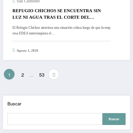
San Clemente
REFUGIO CHICHOS SE ENCUENTRA SIN
LUZ NI AGUA TRAS EL CORTE DEL
SUMINISTRO ELÉCTRICO
El Refugio Chichos atraviesa una situación crítica luego de que la emp
resa EDEA interrumpiera el…
Agosto 1, 2026
Paginación
1
2
53
…
de
entradas
Buscar
Buscar