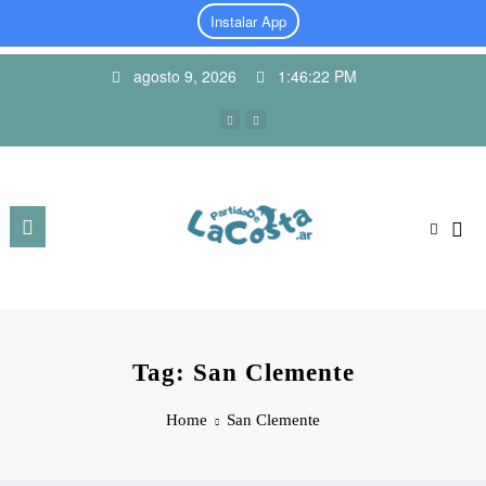
Instalar App
Skip
agosto 9, 2026
1:46:23 PM
to
content
Tag: San Clemente
Home
San Clemente